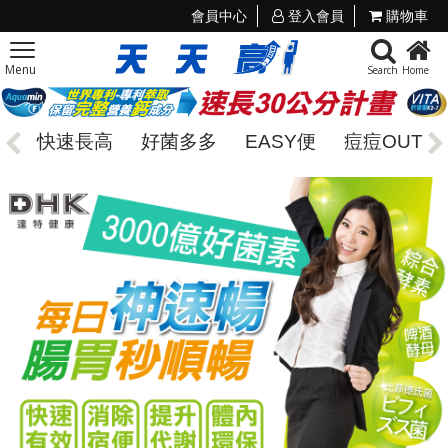
會員中心
登入會員
購物車
Menu
Search
Home
快速長高
好菌多多
EASY便
痘痘OUT